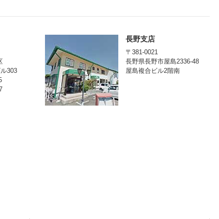
長野支店
〒381-0021
区
長野県長野市屋島2336-48
ビル303
屋島複合ビル2階南
5
7